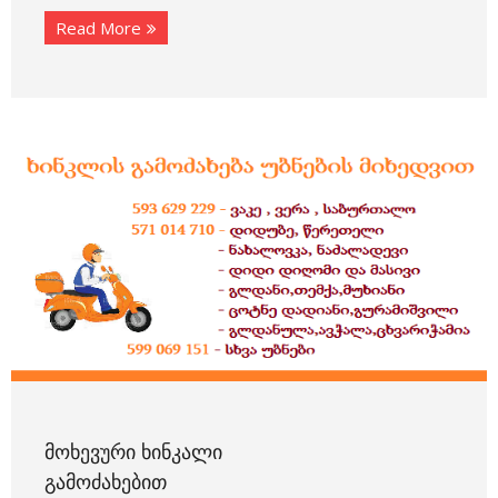
Read More
ᲛᲝᲮᲔᲕᲣᲠᲘ ᲮᲘᲜᲙᲐᲚᲘ
ᲒᲐᲛᲝᲫᲐᲮᲔᲑᲘᲗ