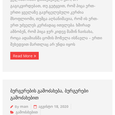
გაგიკვირდებათ, თუ გეტყვით, რომ პიცა ერთ-
ერთი ყველაზე გავრცელებული კერძია
მსოფლიოში, თუმცა აღსანიშავია, რომ ის ერთ-
ერთ უძველეს კერძადაც ითვლება. ხშირად
ამბობენ, რომ პიცა ჯერ კიდევ მაშინ ჩაისახა,
როცა ადამიანმა ცომის მოზელა ისწავლა – ერთი
შეხედვით მართლაც არ უნდა იყოს
Read More
ᲑᲣᲠᲒᲔᲠᲔᲑᲘᲡ ᲒᲐᲛᲝᲫᲐᲮᲔᲑᲐ, ᲑᲣᲠᲒᲔᲠᲔᲑᲘ
ᲒᲐᲛᲝᲫᲐᲮᲔᲑᲘᲗ
By
man
აგვისტო 18, 2020
გამოძახებით