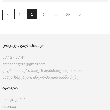
1
2
3
…
66
ᲙᲝᲜᲢᲐᲥᲢᲘ, ᲒᲐᲤᲠᲗᲮᲘᲚᲔᲑᲐ
577 27 27 41
archshengelia@gmail.com
გაფრთხილება: საიტის ადმინისტრაცია არაა
პასუხისმგებელი ინფორმაციის სისწორეზე
ᲑᲚᲝᲒᲔᲑᲘ
განცხადებები
sitemap