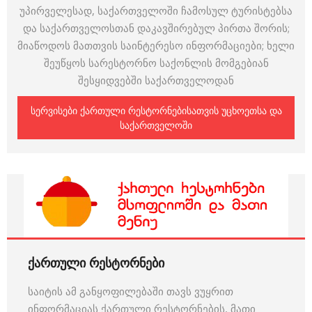
უპირველესად, საქართველოში ჩამოსულ ტურისტებსა
და საქართველოსთან დაკავშირებულ პირთა შორის;
მიაწოდოს მათთვის საინტერესო ინფორმაციები; ხელი
შეუწყოს სარესტორნო საქონლის მომგებიან
შესყიდვებში საქართველოდან
ᲡᲔᲠᲕᲘᲡᲔᲑᲘ ᲥᲐᲠᲗᲣᲚᲘ ᲠᲔᲡᲢᲝᲠᲜᲔᲑᲘᲡᲐᲗᲕᲘᲡ ᲣᲪᲮᲝᲔᲗᲡᲐ ᲓᲐ
ᲡᲐᲥᲐᲠᲗᲕᲔᲚᲝᲨᲘ
ქართული რესტორნები
საიტის ამ განყოფილებაში თავს ვუყრით
ინფორმაციას ქართული რესტორნების, მათი