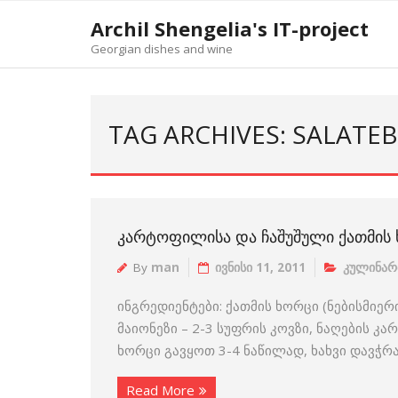
Skip
Archil Shengelia's IT-project
to
Georgian dishes and wine
content
TAG ARCHIVES: SALATEB
ᲙᲐᲠᲢᲝᲤᲘᲚᲘᲡᲐ ᲓᲐ ᲩᲐᲨᲣᲨᲣᲚᲘ ᲥᲐᲗᲛᲘᲡ
By
man
ივნისი 11, 2011
კულინარ
ინგრედიენტები: ქათმის ხორცი (ნებისმიერი
მაიონეზი – 2-3 სუფრის კოვზი, ნაღების კ
ხორცი გავყოთ 3-4 ნაწილად, ხახვი დავჭ
Read More