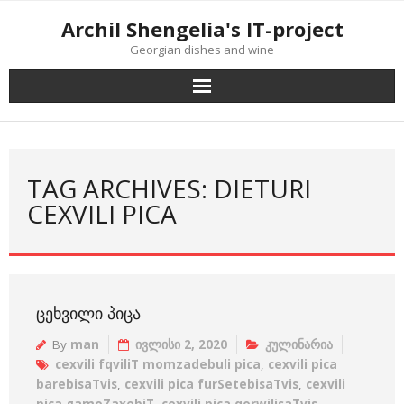
Skip
Archil Shengelia's IT-project
to
Georgian dishes and wine
content
TAG ARCHIVES: DIETURI
CEXVILI PICA
ᲪᲔᲮᲕᲘᲚᲘ ᲞᲘᲪᲐ
By
man
ივლისი 2, 2020
კულინარია
cexvili fqviliT momzadebuli pica
,
cexvili pica
barebisaTvis
,
cexvili pica furSetebisaTvis
,
cexvili