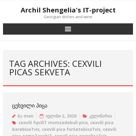
Skip
Archil Shengelia's IT-project
to
Georgian dishes and wine
content
TAG ARCHIVES: CEXVILI
PICAS SEKVETA
ᲪᲔᲮᲕᲘᲚᲘ ᲞᲘᲪᲐ
By
man
ივლისი 2, 2020
კულინარია
cexvili fqviliT momzadebuli pica
,
cexvili pica
barebisaTvis
,
cexvili pica furSetebisaTvis
,
cexvili