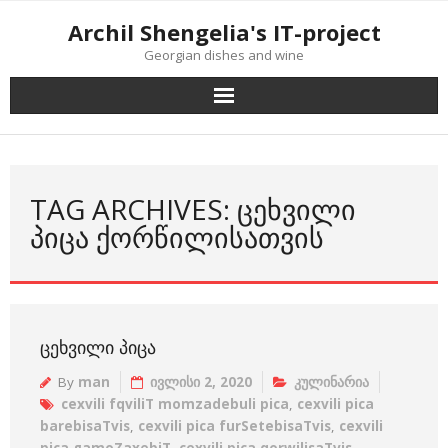
Skip
Archil Shengelia's IT-project
to
Georgian dishes and wine
content
TAG ARCHIVES: ᲪᲔᲮᲕᲘᲚᲘ
ᲞᲘᲪᲐ ᲥᲝᲠᲬᲘᲚᲘᲡᲐᲗᲕᲘᲡ
ᲪᲔᲮᲕᲘᲚᲘ ᲞᲘᲪᲐ
By
man
ივლისი 2, 2020
კულინარია
cexvili fqviliT momzadebuli pica
,
cexvili pica
barebisaTvis
,
cexvili pica furSetebisaTvis
,
cexvili