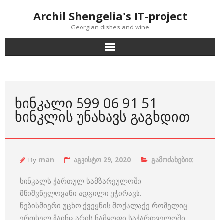
Skip
Archil Shengelia's IT-project
to
Georgian dishes and wine
content
ᲮᲘᲜᲙᲐᲚᲘ 599 06 91 51
ᲮᲘᲜᲙᲚᲘᲡ ᲣᲜᲐᲮᲐᲕᲡ ᲒᲐᲒᲮᲓᲘᲗ
By
man
აგვისტო 29, 2020
გამოძახებით
ხინკალს ქართულ სამზარეულოში
მნიშვნელოვანი ადგილი უჭირავს.
ნებისმიერი უცხო ქვეყნის მოქალაქე რომელიც
ერთხელ მაინც არის ნამყოფი საქართველოში,