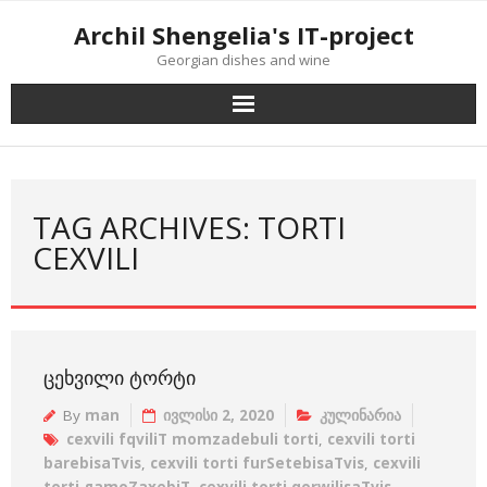
Skip
Archil Shengelia's IT-project
to
Georgian dishes and wine
content
TAG ARCHIVES: TORTI
CEXVILI
ᲪᲔᲮᲕᲘᲚᲘ ᲢᲝᲠᲢᲘ
By
man
ივლისი 2, 2020
კულინარია
cexvili fqviliT momzadebuli torti
,
cexvili torti
barebisaTvis
,
cexvili torti furSetebisaTvis
,
cexvili