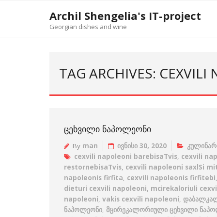
Skip
Archil Shengelia's IT-project
to
Georgian dishes and wine
content
TAG ARCHIVES: CEXVILI
ᲪᲔᲮᲕᲘᲚᲘ ᲜᲐᲞᲝᲚᲔᲝᲜᲘ
By
man
ივნისი 30, 2020
კულინარ
cexvili napoleoni barebisaTvis
,
cexvili na
restornebisaTvis
,
cexvili napoleoni saxlSi mi
napoleonis firfita
,
cexvili napoleonis firfitebi
dieturi cexvili napoleoni
,
mcirekaloriuli cexv
napoleoni
,
vakis cexvili napoleoni
,
დაბალკალ
ნაპოლეონი
,
მცირეკალორიული ცეხვილი ნაპ