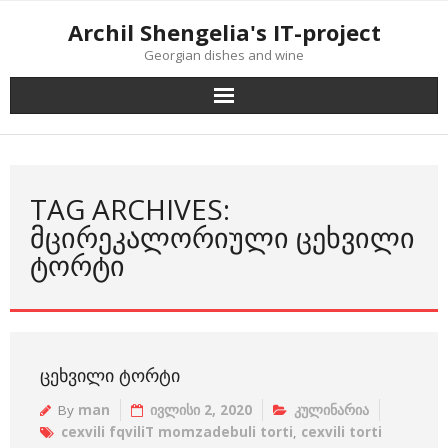
Skip
Archil Shengelia's IT-project
to
Georgian dishes and wine
content
TAG ARCHIVES:
ᲛᲪᲘᲠᲔᲙᲐᲚᲝᲠᲘᲣᲚᲘ ᲪᲔᲮᲕᲘᲚᲘ
ᲢᲝᲠᲢᲘ
ᲪᲔᲮᲕᲘᲚᲘ ᲢᲝᲠᲢᲘ
By
man
ივლისი 2, 2020
კულინარია
cexvili fqviliT momzadebuli torti
,
cexvili torti