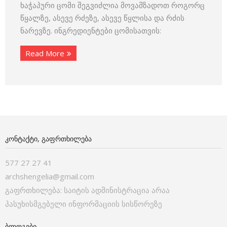
ხაჭაპური ცომი შეგვიძლია მოვამზადოთ როგორც
წყალზე, ასევე რძეზე, ასევე წყლისა და რძის
ნარევზე. ინგრედიენტები ცომისათვის:
Read More
ᲙᲝᲜᲢᲐᲥᲢᲘ, ᲒᲐᲤᲠᲗᲮᲘᲚᲔᲑᲐ
577 27 27 41
archshengelia@gmail.com
გაფრთხილება: საიტის ადმინისტრაცია არაა
პასუხისმგებელი ინფორმაციის სისწორეზე
ᲑᲚᲝᲒᲔᲑᲘ