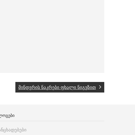
მინდვრის ნაკრები ფხალი ნიგვზით
ᲚᲝᲒᲔᲑᲘ
ანცხადებები