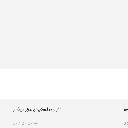
ᲙᲝᲜᲢᲐᲥᲢᲘ, ᲒᲐᲤᲠᲗᲮᲘᲚᲔᲑᲐ
Ბ
577 27 27 41
გ